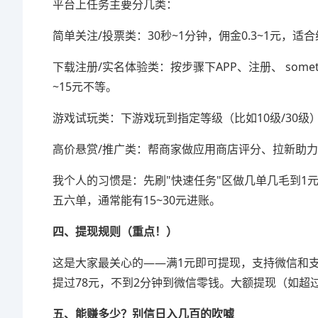
平台上任务主要分几类：
简单关注/投票类：30秒~1分钟，佣金0.3~1元，
下载注册/实名体验类：按步骤下APP、注册、 som
~15元不等。
游戏试玩类：下游戏玩到指定等级（比如10级/30级
高价悬赏/推广类：帮商家做应用商店评分、拉新助
我个人的习惯是：先刷"快速任务"区做几单几毛到1
五六单，通常能有15~30元进账。
四、提现规则（重点！）
这是大家最关心的——满1元即可提现，支持微信和支
提过78元，不到2分钟到微信零钱。大额提现（如超过
五、能赚多少？别信日入几百的吹嘘