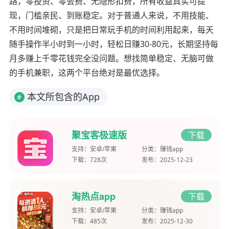
路，零投资、零会费、无隐形扣费，所有收益真实可提
现，门槛亲民、到账稳定。对于普通人来说，不用技能、
不用时间堆砌，只是把日常玩手机的时间利用起来，每天
随手操作半小时到一小时，轻松日赚30-80元，长期坚持每
月多赚上千零花钱完全没问题。想找简单稳定、无脑可做
的手机兼职，这两个平台绝对是最优选择。
本文所包含的App
#
聚宝客极速版
下载
支持：
安卓/苹果
分类：
赚钱app
下载：
728次
发布：
2025-12-23
淘热点app
下载
支持：
安卓/苹果
分类：
赚钱app
下载：
485次
发布：
2025-12-30