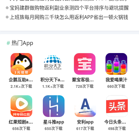
宝妈建群做购物返利副业亲测四个平台排序与避坑提醒
上班族每月网购三千块怎么用返利APP省出一顿火锅钱
热门App
企鹅互助app
积分天下app
聚宝客极速版
我爱喝果汁
2.1K+次下载
1.1K+次下载
728次下载
660次下载
红果短剧app
星斗推app
安利app
今日头条极速版下载
656次下载
650次下载
617次下载
498次下载