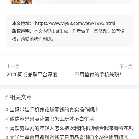
本文地址：
https://www.viy88.com/view/1995.html
版权声明：
本文内容由ai生成，作者做了一些修改，如有侵
权，请联系我们删除。
上一篇
下一篇
2026问卷兼职平台深度对比！收奖网、赚点app、投吧哪个更赚钱？
不用垫付的手机兼职！看广告做任务，躺赚分佣玩法详解
相关文章
宝妈带娃手机养花赚零钱的真实操作顺序
微信养异兽卖花兼职怎么玩才不白忙活
喜欢剪短剧的年轻人怎么把返利和推剧结合起来赚零花钱
大学生宿舍用返利省钱买日用品亲测四个APP使用顺序