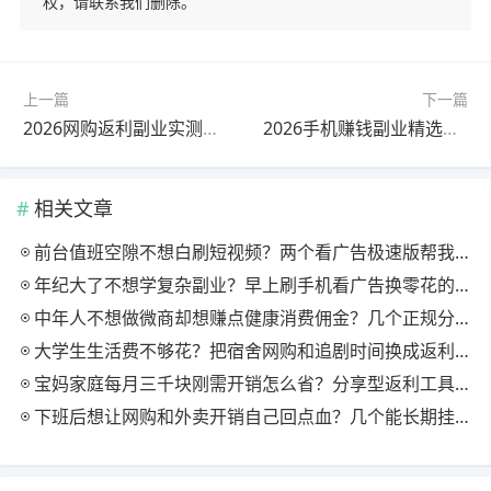
权，请联系我们删除。
上一篇
下一篇
2026网购返利副业实测｜自用省钱分享赚钱，日结靠谱
2026手机赚钱副业精选｜省钱佣金+内容变现，新手友好
相关文章
前台值班空隙不想白刷短视频？两个看广告极速版帮我月回血三百块
年纪大了不想学复杂副业？早上刷手机看广告换零花的两个极速版用法
中年人不想做微商却想赚点健康消费佣金？几个正规分享式返利平台排位
大学生生活费不够花？把宿舍网购和追剧时间换成返利零钱的方法
宝妈家庭每月三千块刚需开销怎么省？分享型返利工具这样搭最舒服
下班后想让网购和外卖开销自己回点血？几个能长期挂机的返利入口实测