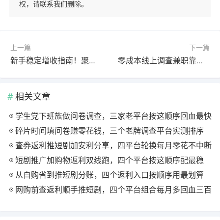
权，请联系我们删除。
上一篇
下一篇
新手稳定增收指南！聚宝客、淘热点极速版全天玩法搭配与收益技巧
零成本线上调查兼职靠谱吗？新手入门实操全攻略，碎片时间轻松增收
相关文章
学生党下班族做问卷调查，三家老平台按这顺序回血最快
碎片时间填问卷赚零花钱，三个老牌调查平台实测排序
查券返利推短剧加安利分享，四平台轮换每月零花不中断
短剧推广加购物返利双线跑，四个平台按这顺序配最稳
从自购省到推短剧分账，四个返利入口按顺序用最划算
网购前查返利顺手推短剧，四个平台组合每月多回血三百