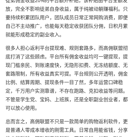
徒弟佣金收益20%的平台额外补贴，该补贴由平台全额发
放，完全不影响徒弟自身收益，属于纯被动躺赚福利。只
要持续积累团队用户，团队成员日常正常网购消费，即便
自己不主动推广，也能每天稳定收获团队分佣，日积月累
就能形成稳定的副业收入。
很多人担心返利平台提现难、规则套路多，而高佣联盟彻
底打消了这些顾虑。平台所有佣金收益均可一键提现，提
现门槛亲民、到账速度快，无隐形扣费、无冻结额度、无
套路限制，所有收益真实可提。平台规则公开透明，佣金
比例、结算周期、提现条件一目了然，多年运营口碑稳
定，千万用户实测靠谱，不存在跑路、克扣收益等问题。
不管是学生党、宝妈、上班族，还是全职副业创业者，都
可以放心使用。
总而言之，高佣联盟不只是一款简单的购物返利软件，更
是普通人零成本增收的刚需工具。日常自用能省钱，分享