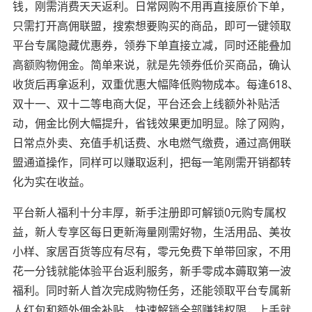
钱，刚需消费天天返利。日常网购不用再直接原价下单，
只需打开高佣联盟，搜索想要购买的商品，即可一键领取
平台专属隐藏优惠券，领券下单直接立减，同时还能叠加
高额购物佣金。简单来说，就是先领券低价买商品，确认
收货后再拿返利，双重优惠大幅降低购物成本。每逢618、
双十一、双十二等电商大促，平台还会上线额外补贴活
动，佣金比例大幅提升，省钱效果更加明显。除了网购，
日常点外卖、充值手机话费、水电燃气缴费，通过高佣联
盟通道操作，同样可以赚取返利，把每一笔刚需开销都转
化为实在收益。
平台新人福利十分丰厚，新手注册即可解锁0元购专属权
益，新人专享区每日更新海量刚需好物，生活用品、美妆
小样、家居百货等应有尽有，零元免费下单带回家，不用
花一分钱就能体验平台返利服务，新手零成本薅取第一波
福利。同时新人首次完成购物任务，还能领取平台专属新
人红包和额外佣金补贴，快速解锁全部赚钱权限，上手就