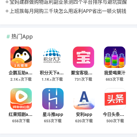
宝妈建群做购物返利副业亲测四个平台排序与避坑提醒
上班族每月网购三千块怎么用返利APP省出一顿火锅钱
热门App
企鹅互助app
积分天下app
聚宝客极速版
我爱喝果汁
2.1K+次下载
1.1K+次下载
731次下载
663次下载
红果短剧app
星斗推app
安利app
今日头条极速版下载
658次下载
653次下载
620次下载
500次下载