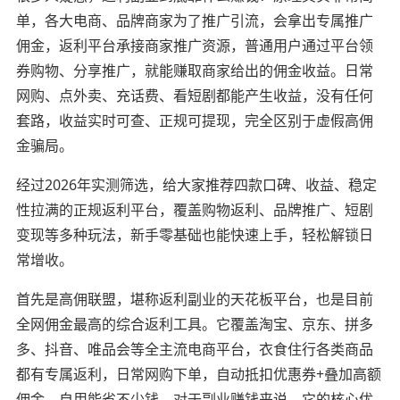
单，各大电商、品牌商家为了推广引流，会拿出专属推广
佣金，返利平台承接商家推广资源，普通用户通过平台领
券购物、分享推广，就能赚取商家给出的佣金收益。日常
网购、点外卖、充话费、看短剧都能产生收益，没有任何
套路，收益实时可查、正规可提现，完全区别于虚假高佣
金骗局。
经过2026年实测筛选，给大家推荐四款口碑、收益、稳定
性拉满的正规返利平台，覆盖购物返利、品牌推广、短剧
变现等多种玩法，新手零基础也能快速上手，轻松解锁日
常增收。
首先是高佣联盟，堪称返利副业的天花板平台，也是目前
全网佣金最高的综合返利工具。它覆盖淘宝、京东、拼多
多、抖音、唯品会等全主流电商平台，衣食住行各类商品
都有专属返利，日常网购下单，自动抵扣优惠券+叠加高额
佣金，自用能省不少钱。对于副业赚钱来说，它的核心优