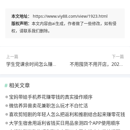
本文地址：
https://www.viy88.com/view/1923.html
版权声明：
本文内容由ai生成，作者做了一些修改，如有侵
权，请联系我们删除。
上一篇
下一篇
学生党课余时间怎么赚钱？2026 年手机兼职日结平台推荐
不用囤货不用开店，2026手机返利副业怎么做？小白零基础教程
相关文章
宝妈带娃手机养花赚零钱的真实操作顺序
微信养异兽卖花兼职怎么玩才不白忙活
喜欢剪短剧的年轻人怎么把返利和推剧结合起来赚零花钱
大学生宿舍用返利省钱买日用品亲测四个APP使用顺序