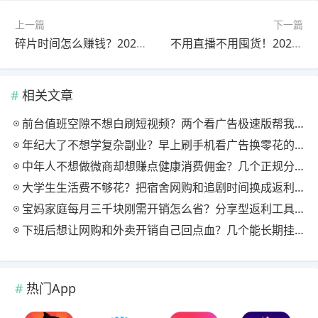
上一篇
下一篇
碎片时间怎么赚钱？2026 年最轻松的手机副业推荐
不用直播不用囤货！2026小众靠谱分销副业，新手零成本入门
相关文章
前台值班空隙不想白刷短视频？两个看广告极速版帮我月回血三百块
年纪大了不想学复杂副业？早上刷手机看广告换零花的两个极速版用法
中年人不想做微商却想赚点健康消费佣金？几个正规分享式返利平台排位
大学生生活费不够花？把宿舍网购和追剧时间换成返利零钱的方法
宝妈家庭每月三千块刚需开销怎么省？分享型返利工具这样搭最舒服
下班后想让网购和外卖开销自己回点血？几个能长期挂机的返利入口实测
热门App