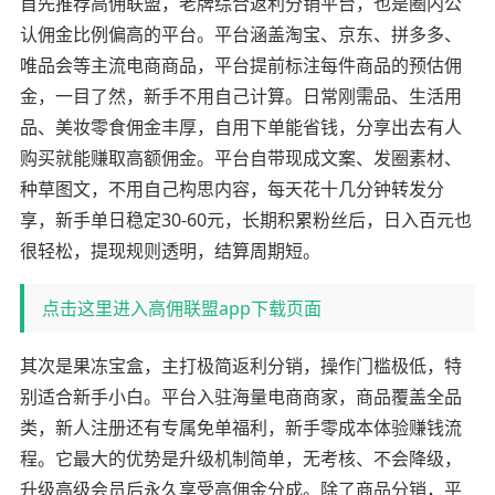
首先推荐高佣联盟，老牌综合返利分销平台，也是圈内公
认佣金比例偏高的平台。平台涵盖淘宝、京东、拼多多、
唯品会等主流电商商品，平台提前标注每件商品的预估佣
金，一目了然，新手不用自己计算。日常刚需品、生活用
品、美妆零食佣金丰厚，自用下单能省钱，分享出去有人
购买就能赚取高额佣金。平台自带现成文案、发圈素材、
种草图文，不用自己构思内容，每天花十几分钟转发分
享，新手单日稳定30-60元，长期积累粉丝后，日入百元也
很轻松，提现规则透明，结算周期短。
点击这里进入高佣联盟app下载页面
其次是果冻宝盒，主打极简返利分销，操作门槛极低，特
别适合新手小白。平台入驻海量电商商家，商品覆盖全品
类，新人注册还有专属免单福利，新手零成本体验赚钱流
程。它最大的优势是升级机制简单，无考核、不会降级，
升级高级会员后永久享受高佣金分成。除了商品分销，平