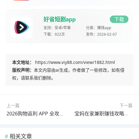
好省短剧app
下载
支持：
安卓/苹果
分类：
赚钱app
下载：
922次
发布：
2024-02-07
本文地址：
https://www.viy88.com/view/1882.html
版权声明：
本文内容由ai生成，作者做了一些修改，如有侵
权，请联系我们删除。
上一篇
下一篇
2026购物返利 APP 全攻略：高佣联盟/果冻宝盒/安利/好省短剧，自用省钱分享赚
宝妈在家兼职赚钱攻略：赏帮赚/趣闲赚/企鹅互助/秒单，带娃月入3000+
相关文章