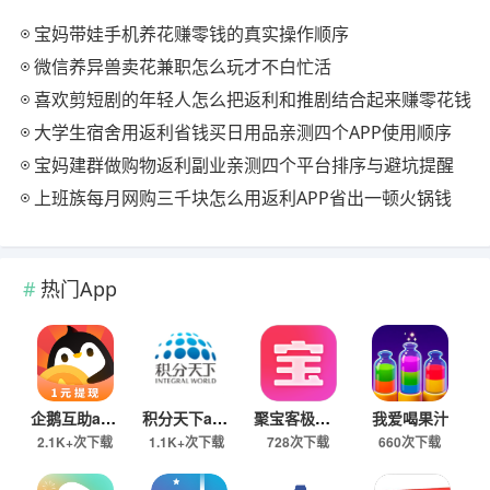
宝妈带娃手机养花赚零钱的真实操作顺序
微信养异兽卖花兼职怎么玩才不白忙活
喜欢剪短剧的年轻人怎么把返利和推剧结合起来赚零花钱
大学生宿舍用返利省钱买日用品亲测四个APP使用顺序
宝妈建群做购物返利副业亲测四个平台排序与避坑提醒
上班族每月网购三千块怎么用返利APP省出一顿火锅钱
热门App
企鹅互助app
积分天下app
聚宝客极速版
我爱喝果汁
2.1K+次下载
1.1K+次下载
728次下载
660次下载