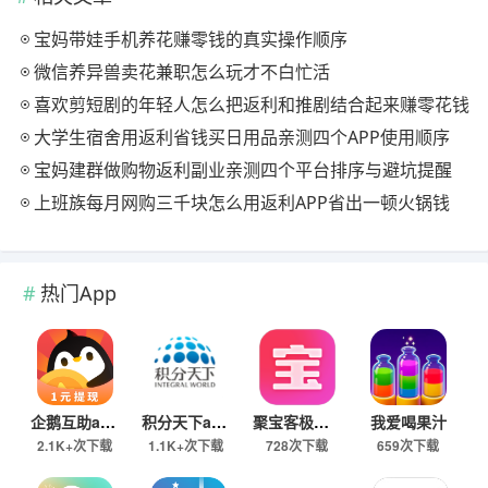
宝妈带娃手机养花赚零钱的真实操作顺序
微信养异兽卖花兼职怎么玩才不白忙活
喜欢剪短剧的年轻人怎么把返利和推剧结合起来赚零花钱
大学生宿舍用返利省钱买日用品亲测四个APP使用顺序
宝妈建群做购物返利副业亲测四个平台排序与避坑提醒
上班族每月网购三千块怎么用返利APP省出一顿火锅钱
热门App
企鹅互助app
积分天下app
聚宝客极速版
我爱喝果汁
2.1K+次下载
1.1K+次下载
728次下载
659次下载