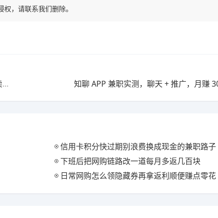
有侵权，请联系我们删除。
玩游戏真的能赚钱？《山海经异变》实测：挂机合成，卖花变现
知聊 APP 兼职实测，聊天 + 推广，月赚 30
信用卡积分快过期别浪费换成现金的兼职路子
下班后把网购链路改一道每月多返几百块
日常网购怎么领隐藏券再拿返利顺便赚点零花