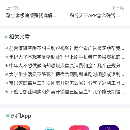
上一篇
下一篇
聚宝客极速版赚钱详解，广告金币副业轻松上手
积分天下APP怎么赚钱？闲置积分兑换变现+推广分佣全攻略
相关文章
前台值班空隙不想白刷短视频？两个看广告极速版帮我月回血三百块
年纪大了不想学复杂副业？早上刷手机看广告换零花的两个极速版用法
中年人不想做微商却想赚点健康消费佣金？几个正规分享式返利平台排位
大学生生活费不够花？把宿舍网购和追剧时间换成返利零钱的方法
宝妈家庭每月三千块刚需开销怎么省？分享型返利工具这样搭最舒服
下班后想让网购和外卖开销自己回点血？几个能长期挂机的返利入口实测
热门App