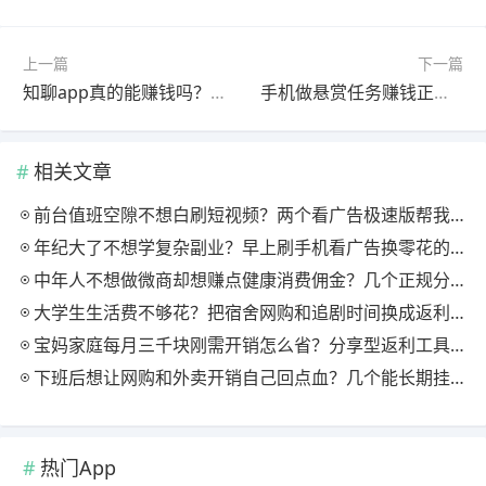
上一篇
下一篇
知聊app真的能赚钱吗？2026实测聊天赚钱，新手收入明细曝光
手机做悬赏任务赚钱正规平台，赏帮赚每天赚 50–100 元靠谱吗
相关文章
前台值班空隙不想白刷短视频？两个看广告极速版帮我月回血三百块
年纪大了不想学复杂副业？早上刷手机看广告换零花的两个极速版用法
中年人不想做微商却想赚点健康消费佣金？几个正规分享式返利平台排位
大学生生活费不够花？把宿舍网购和追剧时间换成返利零钱的方法
宝妈家庭每月三千块刚需开销怎么省？分享型返利工具这样搭最舒服
下班后想让网购和外卖开销自己回点血？几个能长期挂机的返利入口实测
热门App