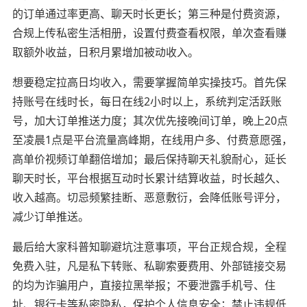
的订单通过率更高、聊天时长更长；第三种是付费资源，
合规上传私密生活相册，设置付费查看权限，单次查看赚
取额外收益，日积月累增加被动收入。
想要稳定拉高日均收入，需要掌握简单实操技巧。首先保
持账号在线时长，每日在线2小时以上，系统判定活跃账
号，加大订单推送力度；其次优先接晚间订单，晚上20点
至凌晨1点是平台流量高峰期，在线用户多、付费意愿强，
高单价视频订单翻倍增加；最后保持聊天礼貌耐心，延长
聊天时长，平台根据互动时长累计结算收益，时长越久、
收入越高。切忌频繁挂断、恶意敷衍，会降低账号评分，
减少订单推送。
最后给大家科普知聊避坑注意事项，平台正规合规，全程
免费入驻，凡是私下转账、私聊索要费用、外部链接交易
的均为诈骗用户，直接拉黑举报；不要泄露手机号、住
址、银行卡等私密隐私，保护个人信息安全；禁止违规低