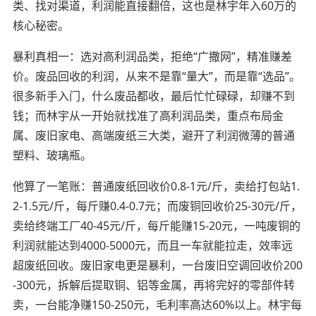
类、找对渠道，利润能直接翻倍，这也是林宇年入60万的
核心秘密。
暴利真相一：选对高利润品类，拒绝“广撒网”，精准赚差
价。废品回收的利润，从来不是靠“量大”，而是靠“选品”。
很多新手入门，什么废品都收，最后忙忙碌碌，却赚不到
钱；而林宇从一开始就找准了高利润品类，重点布局金
属、废旧家电、高端废纸三大类，避开了利润微薄的普通
塑料、玻璃瓶。
他算了一笔账：普通废纸回收价0.8-1元/斤，卖给打包站1.
2-1.5元/斤，每斤赚0.4-0.7元；而废铜回收价25-30元/斤，
卖给终端工厂40-45元/斤，每斤能赚15-20元，一吨废铜的
利润就能达到4000-5000元，而且一车就能拉走，效率远
超废纸回收。废旧家电更是暴利，一台废旧空调回收价200
-300元，拆解后提取铜、铝等金属，再将完好的零部件转
卖，一台能净赚150-250元，毛利率高达60%以上。林宇每