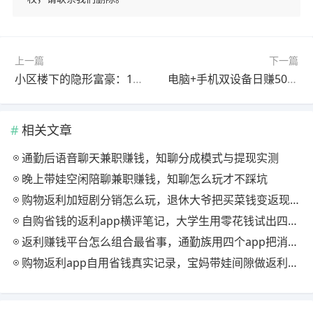
上一篇
下一篇
小区楼下的隐形富豪：10平米洗鞋店，单月净赚2万+的秘密
电脑+手机双设备日赚50元，4个零门槛实操赚钱方法
相关文章
通勤后语音聊天兼职赚钱，知聊分成模式与提现实测
晚上带娃空闲陪聊兼职赚钱，知聊怎么玩才不踩坑
购物返利加短剧分销怎么玩，退休大爷把买菜钱变返现的慢节奏法
自购省钱的返利app横评笔记，大学生用零花钱试出四款能提现的
返利赚钱平台怎么组合最省事，通勤族用四个app把消费变现金流
购物返利app自用省钱真实记录，宝妈带娃间隙做返利赚钱的日常