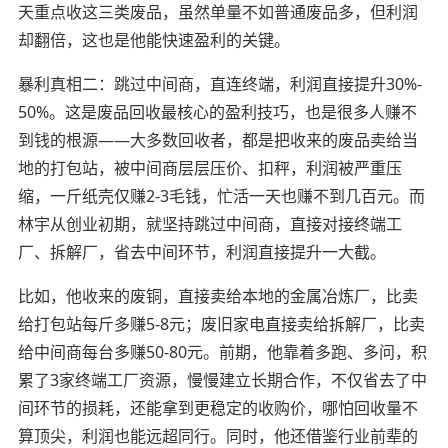
天重点收这三类废品，虽然单量不如普通废品多，但利润
却翻倍，这也是他能快速盈利的关键。
暴利真相二：跳过中间商，直连终端，利润直接提升30%-
50%。这是废品回收最核心的盈利技巧，也是很多人赚不
到钱的根源——大多数回收者，都是把收来的废品卖给当
地的打包站，被中间商层层压价、扣秤，利润被严重压
缩，一斤纸壳仅赚2-3毛钱，忙活一天也赚不到几百元。而
林宇从创业初期，就坚持跳过中间商，直接对接终端工
厂、拆解厂，省去中间环节，利润直接提升一大截。
比如，他收来的废铜，直接卖给本地的金属冶炼厂，比卖
给打包站每斤多赚5-8元；废旧家电直接卖给拆解厂，比卖
给中间商每台多赚50-80元。前期，他靠着多跑、多问，积
累了3家终端工厂资源，慢慢建立长期合作，不仅省去了中
间环节的损耗，还能拿到更稳定的收购价，哪怕回收量不
算顶尖，利润也能远超同行。同时，他还借鉴行业前辈的