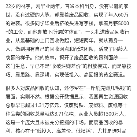
22岁的林宇，刚毕业两年，普通本科出身，没有显赫的家
世，没有过硬的人脉，却靠着废品回收，实现了年入60万
的逆袭。很多同学毕业后挤破头进写字楼，拿着月薪5000
+的工资，而他却放下所谓的“体面”，一头扎进废品回收行
业，从最基础的上门回收做起，短短两年，就从孤身一
人，做到拥有自己的回收网点和配送团队，活成了同龄人
羡慕的样子。他的故事，揭开了废品回收的暴利面纱——
这门生意，早已不是“收破烂赚差价”的粗放模式，而是靠技
巧、靠思路、靠深耕，实现低投入、高回报的黄金赛道。
很多人对废品回收的认知，还停留在“一斤纸壳赚几毛钱”的
层面，实则不然。根据公开数据显示，我国再生资源回收
总额早已超过1.31万亿元，仅废钢铁、废塑料、废纸等十
种品类的回收总量就达3.71亿吨，从业人员超1300万人，
这是一个庞大且未被充分挖掘的市场。而废品回收的暴
利，核心在于“低投入、高差价、低损耗”，尤其是选对品