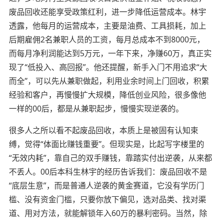
废品回收还能享受政策红利，进一步降低运营成本。林宇
透露，他每月的运营成本，主要是油费、工具损耗，加上
后期雇佣2名兼职人员的工资，每月总成本不到8000元，
而每月净利润能达到5万元，一年下来，净赚60万，真正实
现了“低投入、高回报”。他还提醒，新手入门不用追求“大
而全”，可以先从兼职做起，利用业余时间上门回收，积累
经验和客户，再慢慢扩大规模，降低创业风险，很多像他
一样的00后，都是从兼职起步，慢慢实现逆袭的。
很多人之所以看不起废品回收，本质上是被固有认知束
缚，觉得“体面比赚钱重要”。但现实是，比起写字楼里的
“无效内耗”，靠自己的双手赚钱，靠踏实付出逆袭，从来都
不丢人。00后本科生林宇的经历告诉我们：废品回收不是
“底层生意”，而是普通人逆袭的黄金赛道，它没有学历门
槛、没有资金门槛，只要你放下偏见，选对品类、找对渠
道、用对方法，就能解锁年入60万的暴利密码。当然，除