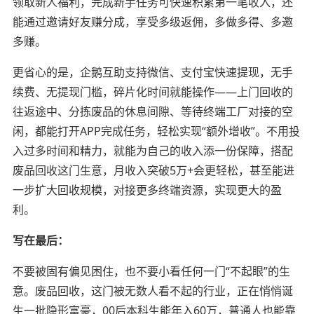
领取新人福利，完成新手任务可快速积累第一笔收入，还
能通过邀请好友赚分成，享受多级返佣，多做多得、多邀
多赚。
更省心的是，企鹅互助支持微信、支付宝快速提现，无手
续费、无提现门槛，碎片化时间就能操作——上门回收的
往返途中、分拣废品的休息间隙、等待终端工厂对接的空
闲，都能打开APP完成任务，轻松实现“额外增收”。不用投
入过多时间和精力，就能为自己的收入添一份保障，搭配
废品回收这门生意，月收入突破5万+会更轻松，甚至能进
一步扩大回收规模，对接更多终端资源，实现更大的盈
利。
写在最后：
不要被固有偏见困住，也不要小看任何一门“不起眼”的生
意。废品回收，这门被无数人看不起的行业，正在悄悄诞
生一批隐形富豪，00后本科生能年入60万，普通人也能靠