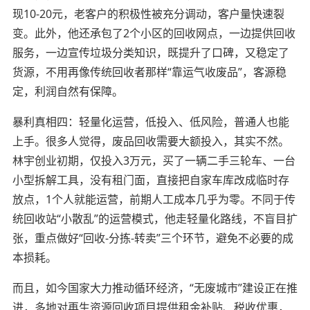
现10-20元，老客户的积极性被充分调动，客户量快速裂
变。此外，他还承包了2个小区的回收网点，一边提供回收
服务，一边宣传垃圾分类知识，既提升了口碑，又稳定了
货源，不用再像传统回收者那样“靠运气收废品”，客源稳
定，利润自然有保障。
暴利真相四：轻量化运营，低投入、低风险，普通人也能
上手。很多人觉得，废品回收需要大额投入，其实不然。
林宇创业初期，仅投入3万元，买了一辆二手三轮车、一台
小型拆解工具，没有租门面，直接把自家车库改成临时存
放点，1个人就能运营，前期人工成本几乎为零。不同于传
统回收站“小散乱”的运营模式，他走轻量化路线，不盲目扩
张，重点做好“回收-分拣-转卖”三个环节，避免不必要的成
本损耗。
而且，如今国家大力推动循环经济，“无废城市”建设正在推
进，多地对再生资源回收项目提供租金补贴、税收优惠，