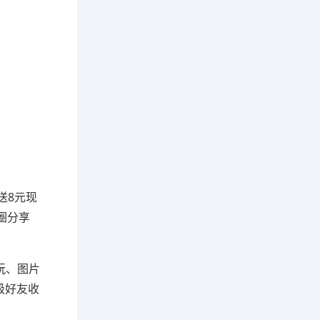
送8元现
圈分享
玩、图片
级好友收