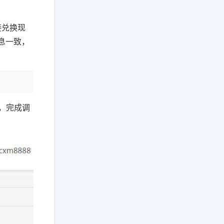
接兑换现
息一致，
，完成调