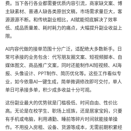
费。当下各行各业都需要优质内容引流，商家缺文案、博
主缺素材、普通人缺各类原创文稿，市场需求量巨大，客
源源源不断。和传统副业相比，AI赋能彻底解决了效率
低、成品质量差、耗时耗力的痛点，大幅提升副业收益上
限。
AI内容代做的接单范围十分广泛，适配绝大多数新手。日
常可承接的业务包含：代写朋友圈文案、短视频脚本、自
媒体图文、商品推广文案，同时还能制作AI短视频、AI海
报、头像设计、PPT制作、简历优化等。这些工作看似专
业，如今依靠AI一键生成，简单微调修改即可交付，单人
单日可承接多单，积少成多收益十分可观。
这份副业最大的优势就是门槛极低、时间自由、性价比
高。无论是在校学生、职场上班族，还是居家宝妈，只要
有手机或电脑，利用通勤、睡前等碎片时间就能接单操
作。不用投入房租、设备、货源等成本，无需前期积累经