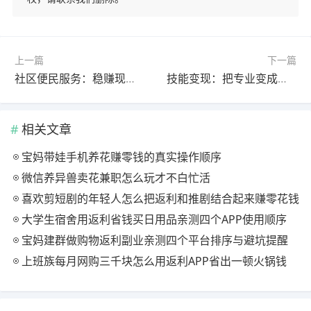
上一篇
下一篇
社区便民服务：稳赚现金流的兼职选择
技能变现：把专业变成兼职收入密码
相关文章
宝妈带娃手机养花赚零钱的真实操作顺序
微信养异兽卖花兼职怎么玩才不白忙活
喜欢剪短剧的年轻人怎么把返利和推剧结合起来赚零花钱
大学生宿舍用返利省钱买日用品亲测四个APP使用顺序
宝妈建群做购物返利副业亲测四个平台排序与避坑提醒
上班族每月网购三千块怎么用返利APP省出一顿火锅钱