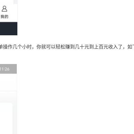
单操作几个小时，你就可以轻松赚到几十元到上百元收入了，如