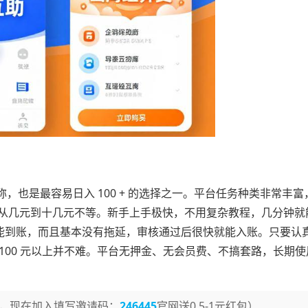
也是最容易日入 100 + 的选择之一。平台任务种类非常丰富
价从几元到十几元不等。新手上手极快，不用复杂教程，几分钟就
都能到账，而且基本没有拖延，审核通过后很快就能入账。只要认
100 元以上并不难。平台无押金、无会员费、不搞套路，长期
，现在加入填写邀请码：
246445
官网送0.5-1元红包）