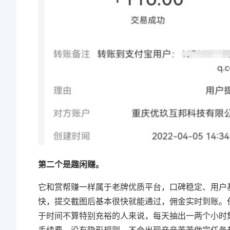
第二个是趣闲赚。
它和赏帮赚一样属于老牌优质平台，口碑稳定、用户基数
快，提交截图后基本很快就能通过，佣金实时到账。
于时间不算特别充裕的人来说，每天抽出一两个小时