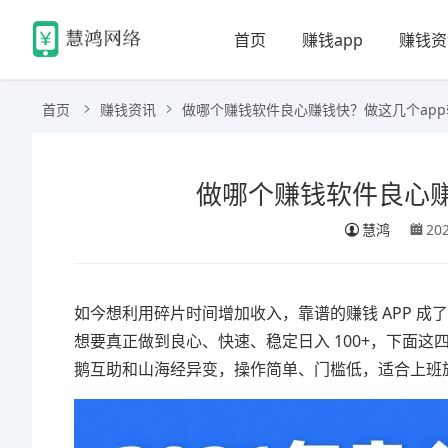
首页
赚钱app
赚钱资
首页
赚钱资讯
做哪个赚钱软件良心赚钱快？做这几个app轻
做哪个赚钱软件良心赚
慧鸿
20
如今想利用碎片时间增加收入，靠谱的赚钱 APP 
想要真正做到良心、快速、稳定日入 100+，下面这
鹅互助和山海经异变，操作简单、门槛低，适合上班