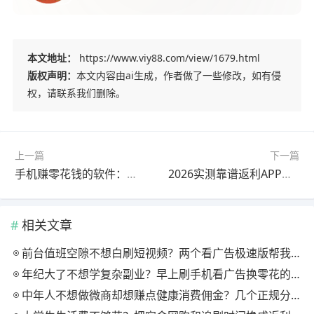
本文地址：
https://www.viy88.com/view/1679.html
版权声明：
本文内容由ai生成，作者做了一些修改，如有侵
权，请联系我们删除。
上一篇
下一篇
手机赚零花钱的软件：这四个app操作好轻松日入30-50元
2026实测靠谱返利APP推荐，这四款都相当好用
相关文章
前台值班空隙不想白刷短视频？两个看广告极速版帮我月回血三百块
年纪大了不想学复杂副业？早上刷手机看广告换零花的两个极速版用法
中年人不想做微商却想赚点健康消费佣金？几个正规分享式返利平台排位