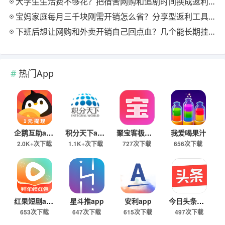
大学生生活费不够花？把宿舍网购和追剧时间换成返利零钱的方法
宝妈家庭每月三千块刚需开销怎么省？分享型返利工具这样搭最舒服
下班后想让网购和外卖开销自己回点血？几个能长期挂机的返利入口实测
热门App
企鹅互助app
积分天下app
聚宝客极速版
我爱喝果汁
2.0K+次下载
1.1K+次下载
727次下载
656次下载
红果短剧app
星斗推app
安利app
今日头条极速版下载
653次下载
647次下载
615次下载
497次下载