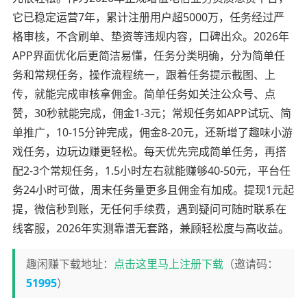
它已稳定运营7年，累计注册用户超5000万，任务经过严
格审核，不含刷单、垫资等违规内容，口碑出众。2026年
APP界面优化后更简洁易懂，任务分类明确，分为简单任
务和常规任务，操作流程统一，跟着任务提示截图、上
传，就能完成审核拿佣金。简单任务如关注公众号、点
赞，30秒就能完成，佣金1-3元；常规任务如APP试玩、简
单推广，10-15分钟完成，佣金8-20元，还新增了趣味小游
戏任务，边玩边赚更轻松。每天优先完成简单任务，再搭
配2-3个常规任务，1.5小时左右就能赚够40-50元，平台任
务24小时可做，周末任务量更多且佣金有加成。提现1元起
提，微信秒到账，无任何手续费，遇到疑问可随时联系在
线客服，2026年实测靠谱无套路，兼顾轻松度与高收益。
趣闲赚下载地址：
点击这里马上注册下载
（邀请码：
51995
）