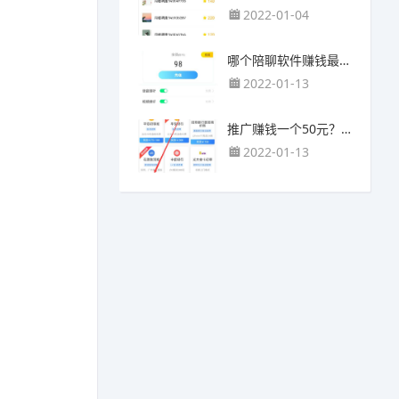
2022-01-04
哪个陪聊软件赚钱最快？目前陪人聊天可以挣钱的app推荐
2022-01-13
推广赚钱一个50元？我这个一个最高可以赚500元
2022-01-13