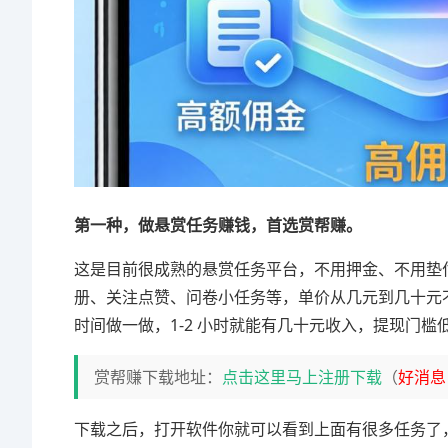
第一种，做悬赏任务赚钱，首选赏帮赚。
这是目前很成熟的悬赏任务平台，不用押金、不用垫付
册、关注点赞、问卷小任务等，单价从几元到几十元
时间做一做，1-2 小时就能有几十元收入，提现门
赏帮赚下载地址：
点击这里马上注册下载
（
好消息
下载之后，打开软件你就可以看到上面有很多任务了