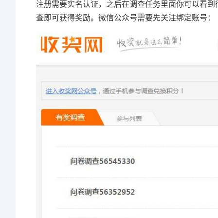
注册需要实名认证，之后在调查任务里面你可以看到
查即可获得奖励。微信公众号需要先关注绑定账号：