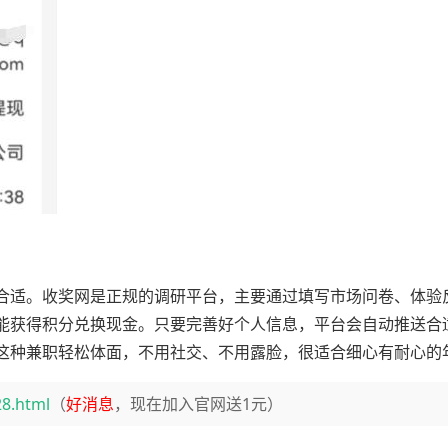
合适。收奖网是正规的调研平台，主要通过填写市场问卷、体验
能获得积分兑换现金。只要完善好个人信息，平台会自动推送合
这种兼职轻松体面，不用社交、不用露脸，很适合细心有耐心的
28.html
（
好消息
，现在加入官网送1元）