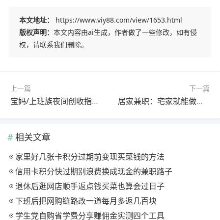
本文地址：
https://www.viy88.com/view/1653.html
版权声明：
本文内容由ai生成，作者做了一些修改，如有侵
权，请联系我们删除。
上一篇
下一篇
宝妈/上班族夜间创收指南，兼顾家庭与收入的灵活选择
居家兼职：宅家就能做的夜间副业，不扰家人、时间自由的赚钱方式
相关文章
家里好几张卡积分过期前变现买菜钱的方法
信用卡积分快过期别浪费换成现金的兼职路子
退休后逛网店顺手返点钱买菜也算会过日子
下班后把网购链路改一道每月多返几百块
学生党自购省学费分享赚佣金实测四个工具