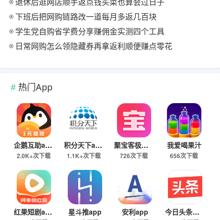
退休后逛网店顺手返点钱买菜也算会过日子
下班后把网购链路改一道每月多返几百块
学生党自购省学费分享赚佣金实测四个工具
日常网购怎么领隐藏券再拿返利顺便赚点零花
热门App
企鹅互助app
积分天下app
聚宝客极速版
我爱喝果汁
2.0K+次下载
1.1K+次下载
726次下载
656次下载
红果短剧app
星斗推app
安利app
今日头条极速版下载