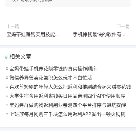
上一篇
下一篇
宝妈带娃赚钱实用技能分享，这四种技能学会在家轻松日赚几十
手机挣钱最快的软件有哪些？这四个平台亲测提现秒到
相关文章
宝妈带娃手机养花赚零钱的真实操作顺序
微信养异兽卖花兼职怎么玩才不白忙活
喜欢剪短剧的年轻人怎么把返利和推剧结合起来赚零花钱
大学生宿舍用返利省钱买日用品亲测四个APP使用顺序
宝妈建群做购物返利副业亲测四个平台排序与避坑提醒
上班族每月网购三千块怎么用返利APP省出一顿火锅钱