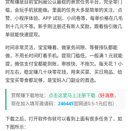
赏帮赚是目前宝妈圈公认最稳的悬赏任务平台，完全零门
槛，会玩手机就能做。里面的任务大多是简单的关注、点
赞、小程序体验、APP 试玩、小问卷等，每单价格在几毛
到十几元不等。新手刚注册还有新人奖励，跟着指引做几
单就能快速提现。
时间非常灵活，宝宝睡着、做家务间隙、等餐排队都能
做，不用长时间盯着手机。提现门槛低，一般满 1 元就能
提，微信支付宝都能到账，审核快、不拖欠。每天花 1 小
时左右，稳定赚几十块零花钱，用来买菜、买日用品、给
宝宝买零食都足够，是宝妈入门副业的首选。
赏帮赚下载地址：
点击这里马上注册下载
（
好消息
，
现在加入填写邀请码：
246445
官网送0.5-1元红包）
下载之后，打开软件你就可以看到上面有很多任务了，如
下图所示：