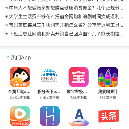
中年人不想做微商却想赚点健康消费佣金？几个正规分享式返利平台排位
大学生生活费不够花？把宿舍网购和追剧时间换成返利零钱的方法
宝妈家庭每月三千块刚需开销怎么省？分享型返利工具这样搭最舒服
下班后想让网购和外卖开销自己回点血？几个能长期挂机的返利入口实测
热门App
企鹅互助app
积分天下app
聚宝客极速版
我爱喝果汁
2.1K+次下载
1.1K+次下载
728次下载
658次下载