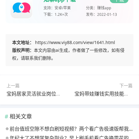
支持：
安卓/苹果
分类：
赚钱app
下载：
1.2K+次
发布：
2022-01-13
本文地址：
https://www.viy88.com/view/1641.html
版权声明：
本文内容由ai生成，作者做了一些修改，如有侵
权，请联系我们删除。
上一篇
下一篇
宝妈居家灵活就业岗位：这 4 个兼职零成本、时间自由，轻松赚零花钱
宝妈带娃赚钱实用技能分享，这四种技能学会在家轻松日赚几十
相关文章
前台值班空隙不想白刷短视频？两个看广告极速版帮我月回血三百块
年纪大了不想学复杂副业？早上刷手机看广告换零花的两个极速版用法