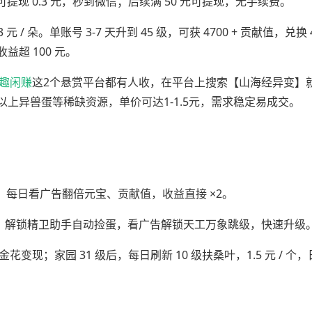
兽即可提现 0.3 元，秒到微信；后续满 50 元可提现，无手续费。
 元 / 朵。单账号 3-7 天升到 45 级，可获 4700 + 贡献值，兑换 4
益超 100 元。
趣闲赚
这2个悬赏平台都有人收，在平台上搜索【山海经异变】
以上异兽蛋等稀缺资源，单价可达1-1.5元，需求稳定易成交。
3 元；每日看广告翻倍元宝、贡献值，收益直接 ×2。
资源；解锁精卫助手自动捡蛋，看广告解锁天工万象跳级，快速升级
花变现；家园 31 级后，每日刷新 10 级扶桑叶，1.5 元 / 个，日