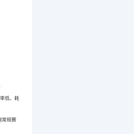
。
胜率低、耗
消常规赛