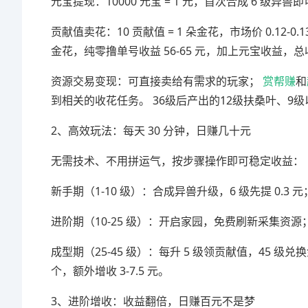
元宝提现：10000 元宝 = 1 元，首次合成 6 级异
贡献值卖花：10 贡献值 = 1 朵金花，市场价 0.12-0.13
金花，纯零撸单号收益 56-65 元，加上元宝收益，总收
资源交易变现：可直接卖给有需求的玩家；
赏帮赚
和
到相关的收花任务。 36级后产出的12级扶桑叶、9级
2、高效玩法：每天 30 分钟，日赚几十元
无需技术、不用拼运气，按步骤操作即可稳定收益：
新手期（1-10 级）：合成异兽升级，6 级先提 0.
进阶期（10-25 级）：开启家园，免费刷新采集
成型期（25-45 级）：每升 5 级领贡献值，45 级兑换金
个，额外增收 3-7.5 元。
3、进阶增收：收益翻倍，日赚百元不是梦