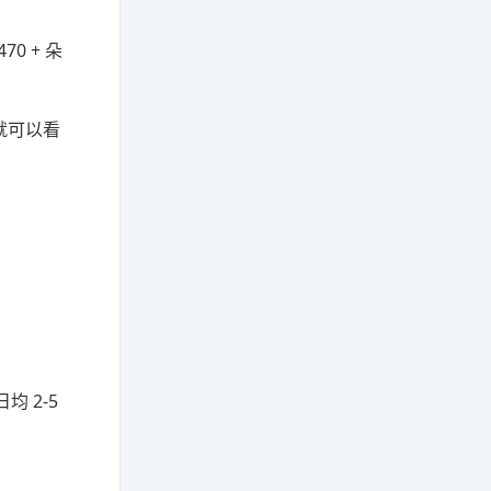
70 + 朵
就可以看
。
均 2-5