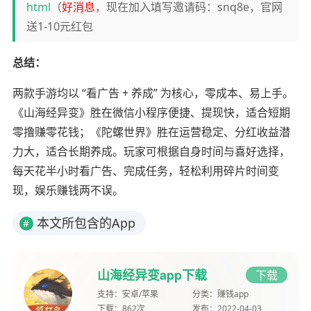
html
（
好消息
，现在加入填写邀请码：snq8e，官网
送1-10元红包
总结：
两款手游均以 “看广告 + 养成” 为核心，零成本、易上手。
《山海经异变》胜在微信小程序便捷、提现快，适合短期
零撸赚零花钱；《陀螺世界》胜在运营稳定、分红收益潜
力大，适合长期养成。玩家可根据自身时间与喜好选择，
每天花半小时看广告、完成任务，轻松利用碎片时间变
现，娱乐赚钱两不误。
本文所包含的App
#
山海经异变app下载
下载
支持：
安卓/苹果
分类：
赚钱app
下载：
862次
发布：
2022-04-03