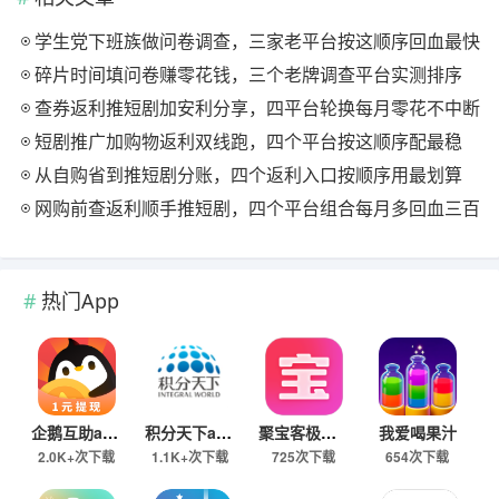
学生党下班族做问卷调查，三家老平台按这顺序回血最快
碎片时间填问卷赚零花钱，三个老牌调查平台实测排序
查券返利推短剧加安利分享，四平台轮换每月零花不中断
短剧推广加购物返利双线跑，四个平台按这顺序配最稳
从自购省到推短剧分账，四个返利入口按顺序用最划算
网购前查返利顺手推短剧，四个平台组合每月多回血三百
热门App
企鹅互助app
积分天下app
聚宝客极速版
我爱喝果汁
2.0K+次下载
1.1K+次下载
725次下载
654次下载