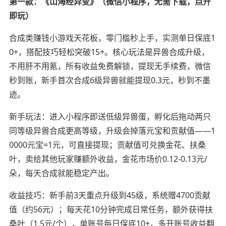
第一款：《山海经异变》（微信小程序，无需下载，点开
即玩）
合成类赚钱小游戏天花板，零门槛秒上手，实测单日保底1
0+，搭配技巧轻松突破15+。核心玩法是异兽合成升级，
不用肝不用氪，所有收益免费解锁，提现无手续费，微信
秒到账，新手首次合成6级异兽就能提现0.3元，秒到不墨
迹。
新手玩法：进入小程序即送低级异兽蛋，孵化后拖动两只
同等级异兽合成更高等级，升级会掉落元宝和贡献值——1
0000元宝=1元，可直接提现；贡献值可兑换金花、扶桑
叶，卖给其他玩家赚额外收益，金花市场价0.12-0.13元/
朵，每天合成就能稳定产出。
收益技巧：新手前3天重点升级到45级，系统赠4700贡献
值（约56元）；每天花10分钟完成日常任务，额外获得扶
桑叶（1.5元/个），单账号每日保底10+，多开账号收益翻