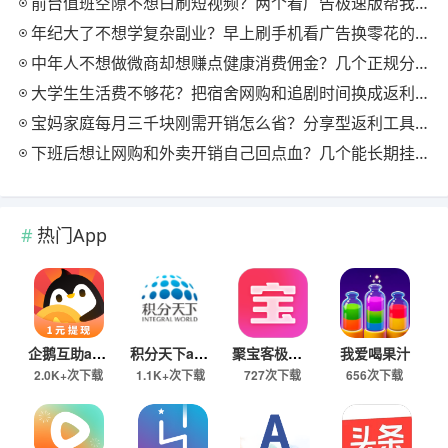
前台值班空隙不想白刷短视频？两个看广告极速版帮我月回血三百块
年纪大了不想学复杂副业？早上刷手机看广告换零花的两个极速版用法
中年人不想做微商却想赚点健康消费佣金？几个正规分享式返利平台排位
大学生生活费不够花？把宿舍网购和追剧时间换成返利零钱的方法
宝妈家庭每月三千块刚需开销怎么省？分享型返利工具这样搭最舒服
下班后想让网购和外卖开销自己回点血？几个能长期挂机的返利入口实测
热门App
企鹅互助app
积分天下app
聚宝客极速版
我爱喝果汁
2.0K+次下载
1.1K+次下载
727次下载
656次下载