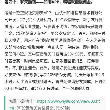
第四个：聊天赚钱——知聊APP，唠嗑就能赚佣金。
这是一款正规社交聊天APP，由杭州知聊信息技术有限公
司开发，实行实名认证机制，杜绝虚假账号，新手友好度
拉满，无需专业技能，只要善于沟通，在家聊聊天就能赚
佣金，堪称“躺赚天花板”。平台支持文字、语音、视频三种
聊天模式，用户可在“我的”页面设置收费标准，有人咨询聊
天即可按约定收取佣金，真正实现一单结佣、即时到账，
无任何拖延。其中语音聊天时薪可达50-150元，视频聊天
时薪更高，时间灵活可控，在家躺着回复消息、陪伴聊
天，不用刻意迎合。此外，邀请好友注册还能获得提成，
好友充值、赚钱均可享受10%收益分成。每天居家抽出2-3
小时，专注语音或视频聊天，再搭配邀请好友提成，日赚2
00+轻松拿捏，适合有闲暇时间、善于沟通的人群。
知聊下载地址：
https://www.viy88.com/view/33.ht
ml
（可设置聊天价格最高5元/分钟）