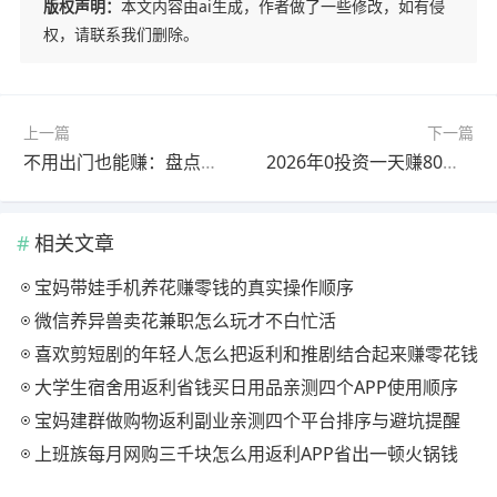
版权声明：
本文内容由ai生成，作者做了一些修改，如有侵
权，请联系我们删除。
上一篇
下一篇
不用出门也能赚：盘点热门的居家任务赚钱平台
2026年0投资一天赚80的软件，这些app都能轻松实现
相关文章
宝妈带娃手机养花赚零钱的真实操作顺序
微信养异兽卖花兼职怎么玩才不白忙活
喜欢剪短剧的年轻人怎么把返利和推剧结合起来赚零花钱
大学生宿舍用返利省钱买日用品亲测四个APP使用顺序
宝妈建群做购物返利副业亲测四个平台排序与避坑提醒
上班族每月网购三千块怎么用返利APP省出一顿火锅钱