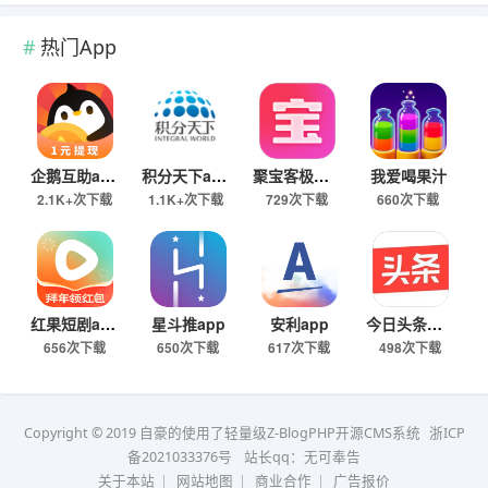
热门App
企鹅互助app
积分天下app
聚宝客极速版
我爱喝果汁
2.1K+次下载
1.1K+次下载
729次下载
660次下载
红果短剧app
星斗推app
安利app
今日头条极速版下载
656次下载
650次下载
617次下载
498次下载
Copyright © 2019 自豪的使用了轻量级Z-BlogPHP开源CMS系统
浙ICP
备2021033376号
站长qq：无可奉告
关于本站
|
网站地图
|
商业合作
|
广告报价