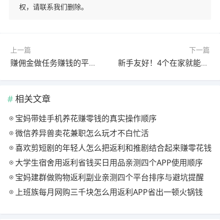
权，请联系我们删除。
上一篇
下一篇
赚佣金做任务赚钱的平台，一单结佣，日赚200+不是问题
新手友好！4个在家就能做的赚钱副业，一单结佣超省心
相关文章
宝妈带娃手机养花赚零钱的真实操作顺序
微信养异兽卖花兼职怎么玩才不白忙活
喜欢剪短剧的年轻人怎么把返利和推剧结合起来赚零花钱
大学生宿舍用返利省钱买日用品亲测四个APP使用顺序
宝妈建群做购物返利副业亲测四个平台排序与避坑提醒
上班族每月网购三千块怎么用返利APP省出一顿火锅钱