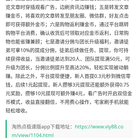
览文章时穿插观看广告，边刷资讯边赚钱；五是转发文章
赚金币，将喜欢的文章转发至朋友圈、微信群，好友点击
即可获得额外金币；六是购物返利赚金币，通过平台跳转
购物平台消费，确认收货后可领取对应金币返利，日常购
物也能省赚兼顾；七是邀请分佣与团长升级福利，邀请徒
弟可拿10%的提成分佣，徒弟后续做任务、提现，你可持
续获得收益，当邀请徒弟达到20人、团队提现满50元，可
升级为团长，分佣比例提升至高达20%，轻松实现被动躺
赚。除此之外，平台提现便捷，新人首提0.3元秒到微信零
钱，后续1元起提现，新人攒够3元提现还能额外获得0.75
元奖励，攒够10元提现可额外赚4元，看广告时开启双倍金
币模式，收益直接翻倍，不用费心操作，宅家刷手机就能
轻松增收。
淘热点极速版app下载地址：
https://www.viy88.co
m/view/1104.html