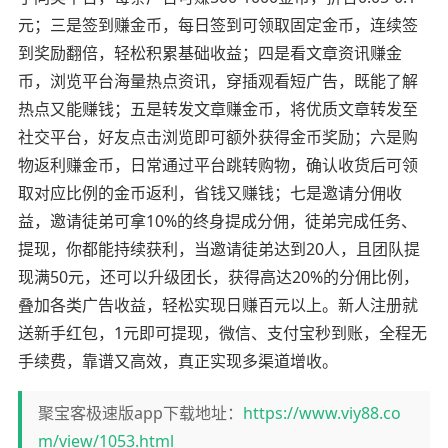
元；三是签到赚金币，每日签到可领取固定金币，连续签
到奖励翻倍，轻松积累基础收益；四是看文章资讯赚金
币，浏览平台海量热点资讯，穿插观看短广告，既能了解
热点又能赚钱；五是转发文章赚金币，将优质文章转发至
社交平台，好友点击浏览即可额外获得金币奖励；六是购
物返利赚金币，日常通过平台跳转购物，确认收货后可领
取对应比例的金币返利，省钱又赚钱；七是邀请分佣收
益，邀请徒弟可拿10%的终身提成分佣，徒弟完成任务、
提现，你都能持续获利，当邀请徒弟达到20人，且团队提
现满50元，还可以升级团长，获得高达20%的分佣比例，
叠加各类广告收益，轻松实现日赚百元以上。新人注册就
送新手红包，1元即可提现，微信、支付宝秒到账，全程无
手续费，靠谱又高效，真正实现多渠道增收。
聚宝客极速版app下载地址：
https://www.viy88.co
m/view/1053.html