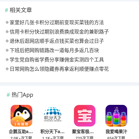
相关文章
家里好几张卡积分过期前变现买菜钱的方法
信用卡积分快过期别浪费换成现金的兼职路子
退休后逛网店顺手返点钱买菜也算会过日子
下班后把网购链路改一道每月多返几百块
学生党自购省学费分享赚佣金实测四个工具
日常网购怎么领隐藏券再拿返利顺便赚点零花
热门App
企鹅互助app
积分天下app
聚宝客极速版
我爱喝果汁
2.0K+次下载
1.1K+次下载
725次下载
654次下载