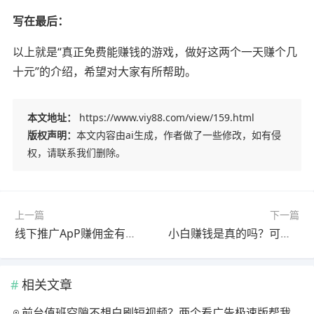
写在最后：
以上就是“真正免费能赚钱的游戏，做好这两个一天赚个几
十元”的介绍，希望对大家有所帮助。
本文地址：
https://www.viy88.com/view/159.html
版权声明：
本文内容由ai生成，作者做了一些修改，如有侵
权，请联系我们删除。
上一篇
下一篇
线下推广ApP赚佣金有前途吗？推广的好收益还是不错的
小白赚钱是真的吗？可以赚钱吗？安全靠谱吗？
相关文章
前台值班空隙不想白刷短视频？两个看广告极速版帮我月回血三百块