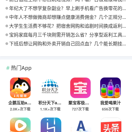
年纪大了不想学复杂副业？早上刷手机看广告换零花的两个极速版用法
中年人不想做微商却想赚点健康消费佣金？几个正规分享式返利平台排位
大学生生活费不够花？把宿舍网购和追剧时间换成返利零钱的方法
宝妈家庭每月三千块刚需开销怎么省？分享型返利工具这样搭最舒服
下班后想让网购和外卖开销自己回点血？几个能长期挂机的返利入口实测
热门App
企鹅互助app
积分天下app
聚宝客极速版
我爱喝果汁
2.0K+次下载
1.1K+次下载
727次下载
656次下载