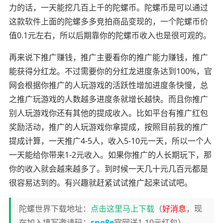
力的话，一天能挖几百上千的陀螺币。陀螺币是可以通过
这款软件上面的陀螺多多竞拍商品变现的，一个陀螺币价
值0.1元左右，所以后期靠你的陀螺币收入也是很可观的。
再来说下推广赚钱，推广主要看你的推广能力赚钱，推广
能获得分红龙。不过需要你的分红龙进度条达到100%，官
网会根据你推广的人玩游戏的活跃性增加进度条快慢，总
之推广玩游戏的人数越多进度条就增长越快。而且你推广
别人玩游戏你还有其他的提成收入。比如平台有推广红包
奖励活动，推广的人玩游戏你拿提成，按照目前我的推广
提成计算，一天推广4-5人，收入5-10元一天，所以一个人
一天能给你带来1-2元收入。如果你推广的人长期玩下，那
你的收入就会越来越多了。到时候一天几十元几百元都是
很容易达到的。有兴趣就赶紧试试推广起来试试吧。
陀螺世界下载地址：
点击这里马上下载
（
好消息
，现
在加入填写邀请码：
snq8e
官网送1-10元红包）