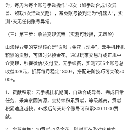
为；每周为每个账号手动操作1-2次（如手动合成1次异
兽、领取1次活动奖励），避免账号被判定为“机器人”，实
测7天无任何账号异常。
（三）第三步：收益变现流程（实测可秒提，无风险）
山海经异变的变现核心是“贡献→金花→现金”，云手机挂机
积累的贡献，可随时兑换金花，通过玩家交易群或正规中
介变现，秒提微信/支付宝，无手续费，实测7天5个账号总
收益428元，折算每月稳定1800+，搭配进阶技巧可突破30
00+。
1、贡献积累：云手机挂机期间，自动合成异兽、完成日常
任务、采集家园资源，会持续积累贡献，等级越高，贡献
积累速度越快，45级后每天每个账号可积累800-1000贡
献。
2、金花兑换：10贡献=1朵金花，随时可在游戏内兑换，