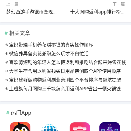
上一篇
下一篇
梦幻西游手游银币变现秘籍：稳赚不赔的日常操作指南
十大网购返利app排行榜，最好的购物返佣软件推荐
相关文章
宝妈带娃手机养花赚零钱的真实操作顺序
微信养异兽卖花兼职怎么玩才不白忙活
喜欢剪短剧的年轻人怎么把返利和推剧结合起来赚零花钱
大学生宿舍用返利省钱买日用品亲测四个APP使用顺序
宝妈建群做购物返利副业亲测四个平台排序与避坑提醒
上班族每月网购三千块怎么用返利APP省出一顿火锅钱
热门App