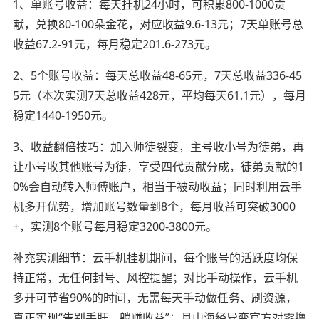
1、单账号收益：每天挂机24小时，可积累800-1000贡
献，兑换80-100朵金花，对应收益9.6-13元；7天单账号总
收益67.2-91元，每月稳定201.6-273元。
2、5个账号收益：每天总收益48-65元，7天总收益336-45
5元（本次实测7天总收益428元，平均每天61.1元），每月
稳定1440-1950元。
3、收益翻倍技巧：加入师徒裂变，主号收小号为徒弟，再
让小号收其他账号为徒，享受四代贡献分成，徒弟贡献的1
0%会自动转入师傅账户，相当于被动收益；同时利用云手
机多开优势，增加账号数量到8个，每月收益可突破3000
+，实测8个账号每月稳定3200-3800元。
补充实测细节：云手机挂机期间，每个账号的活跃度均保
持正常，无任何封号、风控提醒；对比手动操作，云手机
多开可节省90%的时间，无需每天手动做任务、刷资源，
真正实现“告别手肝，躺赚收益”；且山海经异变官方对零撸