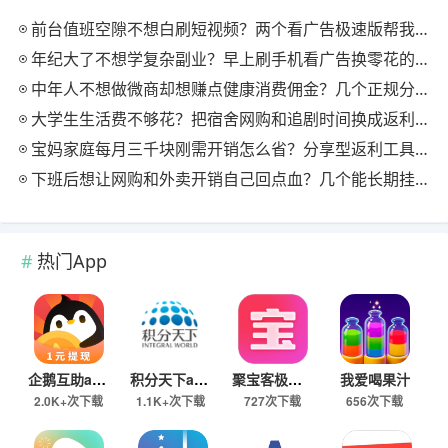
前台值班空隙不想白刷短视频？两个看广告极速版帮我月回血三百块
年纪大了不想学复杂副业？早上刷手机看广告换零花的两个极速版用法
中年人不想做微商却想赚点健康消费佣金？几个正规分享式返利平台排位
大学生生活费不够花？把宿舍网购和追剧时间换成返利零钱的方法
宝妈家庭每月三千块刚需开销怎么省？分享型返利工具这样搭最舒服
下班后想让网购和外卖开销自己回点血？几个能长期挂机的返利入口实测
热门App
企鹅互助app
积分天下app
聚宝客极速版
我爱喝果汁
2.0K+次下载
1.1K+次下载
727次下载
656次下载