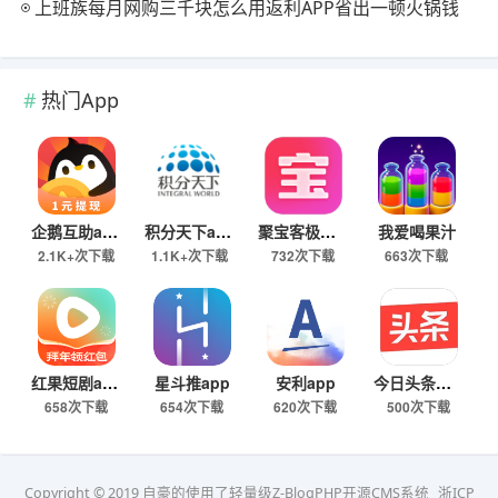
上班族每月网购三千块怎么用返利APP省出一顿火锅钱
热门App
企鹅互助app
积分天下app
聚宝客极速版
我爱喝果汁
2.1K+次下载
1.1K+次下载
732次下载
663次下载
红果短剧app
星斗推app
安利app
今日头条极速版下载
658次下载
654次下载
620次下载
500次下载
Copyright © 2019 自豪的使用了轻量级Z-BlogPHP开源CMS系统
浙ICP