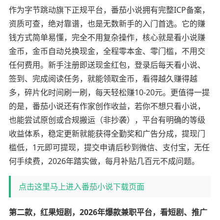
作为字节跳动旗下正规平台，番茄小说拥有完整ICP备案，
资质可查，绝对靠谱，也是无数新手的入门首选。它的赚
钱方式简单易懂，完全不用复杂操作，核心就是看小说赚
金币，金币自动兑换现金，全程零本金、零门槛，不用交
任何费用。新手注册即送现金红包，登录后每天看小说、
签到、完成阅读任务，就能领取金币，看得越久赚得越
多，碎片化时间刷一刷，每天轻松赚10-20元。更值得一提
的是，番茄小说还有作家创作收益，若你不想只看小说，
也能尝试原创或合规搬运（非抄袭），平台有明确的等级
收益体系，稳定更新就能获得全勤奖和广告分成，提现门
槛低，1元即可提现，提交申请后秒到微信、支付宝，无任
何手续费，2026年踏实做，每月补贴几百元不成问题。
点击这里马上进入番茄小说下载页面
第二款，红果短剧，2026年爆款兼职平台，看短剧、推广