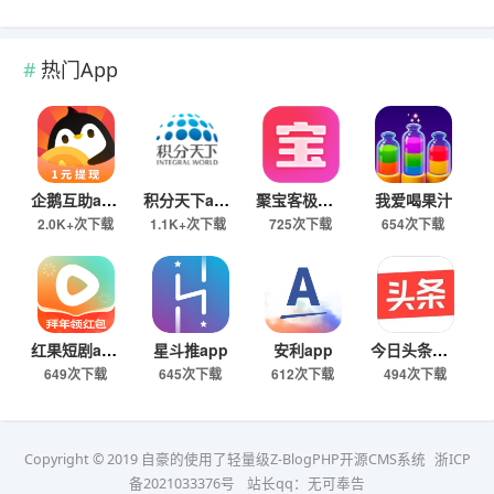
热门App
企鹅互助app
积分天下app
聚宝客极速版
我爱喝果汁
2.0K+次下载
1.1K+次下载
725次下载
654次下载
红果短剧app
星斗推app
安利app
今日头条极速版下载
649次下载
645次下载
612次下载
494次下载
Copyright © 2019 自豪的使用了轻量级Z-BlogPHP开源CMS系统
浙ICP
备2021033376号
站长qq：无可奉告