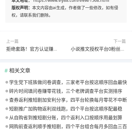
本文地址：
https://www.viy88.com/view/1568.html
版权声明：
本文内容由ai生成，作者做了一些修改，如有侵
权，请联系我们删除。
上一篇
下一篇
拒绝套路！官方认证赚钱软件，提现秒到账
小说推文授权平台0粉丝怎么做？推荐做悬赏任务更赚钱
相关文章
学生党下班族做问卷调查，三家老平台按这顺序回血最快
碎片时间填问卷赚零花钱，三个老牌调查平台实测排序
查券返利推短剧加安利分享，四平台轮换每月零花不中断
短剧推广加购物返利双线跑，四个平台按这顺序配最稳
从自购省到推短剧分账，四个返利入口按顺序用最划算
网购前查返利顺手推短剧，四个平台组合每月多回血三百