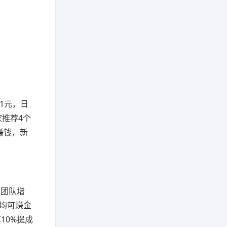
1元，日
家推荐4个
赚钱，新
与团队增
均可赚金
10%提成