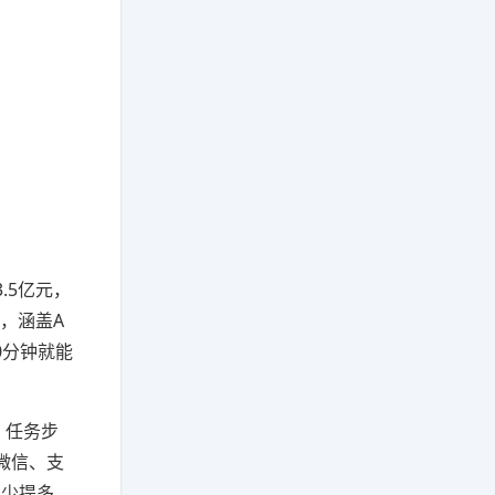
.5亿元，
，涵盖A
0分钟就能
。任务步
微信、支
多少提多