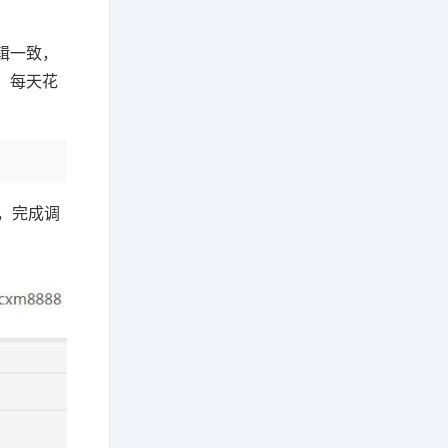
。
辑一致，
，每天花
，完成调