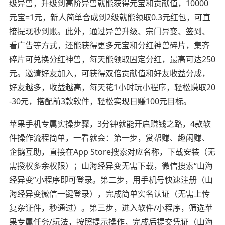
级异兽，升级到高阶异兽就能获得元宝和贡献值，10000
元宝=1元，新人简单合成到2级就能领取0.3元红包，可直
接提现秒到账。此外，通过异兽升级、宗门异变、签到、
看广告等方式，还能获得更多元宝和分红神兽碎片，集齐
碎片可兑换分红神兽，每天能领取固定分红，最高可达250
元。邀请好友加入，可获得双倍贡献值和好友收益分成，
好友越多，收益越高，每天花1小时玩小程序，轻松赚取20
-30元，搭配前3款软件，轻松实现日赚100元目标。
苹果手机专属实操步骤，3分钟就能开启赚钱之路，4款软
件操作流程简单，一看就会：第一步，赏帮赚、趣闲赚、
企鹅互助，直接在App Store搜索对应名称，下载安装（无
需授权多余权限）；山海经异变无需下载，微信搜索“山海
经异变”小程序即可登录。第二步，用手机号快速注册（山
海经异变微信一键登录），完成简单实名认证（无需上传
复杂证件，秒通过）。第三步，进入软件/小程序，筛选苹
果专属任务/玩法，按照提示操作，完成后提交凭证（山海