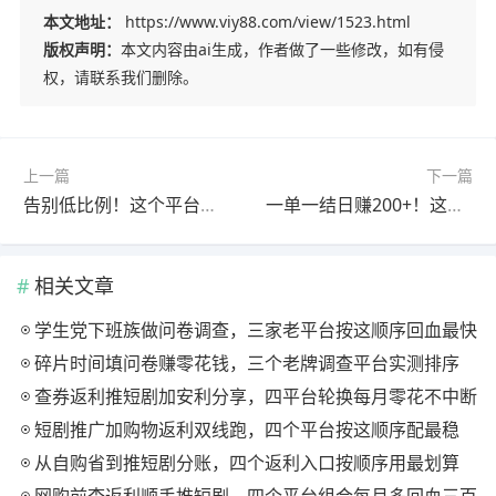
本文地址：
https://www.viy88.com/view/1523.html
版权声明：
本文内容由ai生成，作者做了一些修改，如有侵
权，请联系我们删除。
上一篇
下一篇
告别低比例！这个平台返利超同行2倍，提现0门槛
一单一结日赚200+！这些正规任务平台零门槛上手
相关文章
学生党下班族做问卷调查，三家老平台按这顺序回血最快
碎片时间填问卷赚零花钱，三个老牌调查平台实测排序
查券返利推短剧加安利分享，四平台轮换每月零花不中断
短剧推广加购物返利双线跑，四个平台按这顺序配最稳
从自购省到推短剧分账，四个返利入口按顺序用最划算