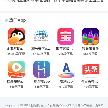
网购前查返利顺手推短剧，四个平台组合每月多回血三百
热门App
企鹅互助app
积分天下app
聚宝客极速版
我爱喝果汁
2.0K+次下载
1.1K+次下载
725次下载
654次下载
红果短剧app
星斗推app
安利app
今日头条极速版下载
649次下载
645次下载
612次下载
494次下载
Copyright © 2019 自豪的使用了轻量级Z-BlogPHP开源CMS系统
浙ICP