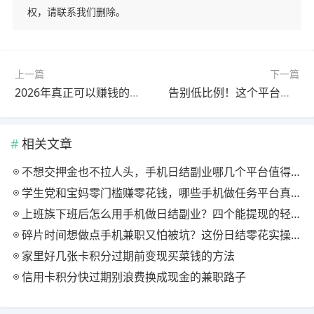
权，请联系我们删除。
上一篇
下一篇
2026年真正可以赚钱的游戏有哪些？这些游戏都可以赚钱提现
告别低比例！这个平台返利超同行2倍，提现0门槛
相关文章
不想交押金也不拉人头，手机日结副业哪几个平台值得长期挂着
学生党和宝妈零门槛赚零花钱，哪些手机做任务平台真正给到账
上班族下班后怎么用手机做日结副业？四个能提现的轻任务入口实测
碎片时间想做点手机兼职又怕被坑？这份日结零花实操思路值得收藏
家里好几张卡积分过期前变现买菜钱的方法
信用卡积分快过期别浪费换成现金的兼职路子