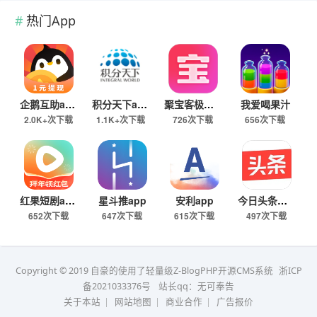
热门App
企鹅互助app
积分天下app
聚宝客极速版
我爱喝果汁
2.0K+次下载
1.1K+次下载
726次下载
656次下载
红果短剧app
星斗推app
安利app
今日头条极速版下载
652次下载
647次下载
615次下载
497次下载
Copyright © 2019 自豪的使用了轻量级Z-BlogPHP开源CMS系统
浙ICP
备2021033376号
站长qq：无可奉告
关于本站
|
网站地图
|
商业合作
|
广告报价