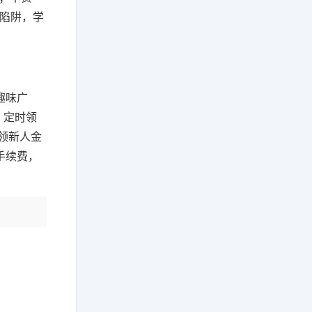
现陷阱，学
趣味广
、定时领
领新人金
手续费，