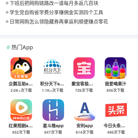
下班后把网购链路改一道每月多返几百块
学生党自购省学费分享赚佣金实测四个工具
日常网购怎么领隐藏券再拿返利顺便赚点零花
热门App
企鹅互助app
积分天下app
聚宝客极速版
我爱喝果汁
2.0K+次下载
1.1K+次下载
726次下载
656次下载
红果短剧app
星斗推app
安利app
今日头条极速版下载
652次下载
647次下载
614次下载
496次下载