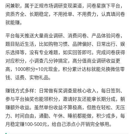
闲兼职，属于正规市场调研变现渠道，问卷星旗下平台，
资质齐全、长期稳定，不用抢单、不用费力，认真填问卷
就能赚。
平台每天推送大量商业调研、消费问卷、产品体验问卷，
题目贴近生活，比如购物习惯、品牌偏好、日常出行、娱
乐选择等，没有专业难题，如实回答即可。完成问卷获得
对应积分，小调查几分钟搞定，高分值商业调研收益更
高，1000积分=10元现金，积分累计达标就能兑换微信零
钱、话费、实物礼品。
赚钱方式多样：日常做有奖调查是核心收入，每日签到、
参与平台抽奖也能领积分，邀请好友还能拿长期分成，躺
赚额外收益。虽然单份收益不算极高，但胜在轻松、无压
力、时间自由，通勤、午休、睡前都能做，积少成多，每
月稳定赚100-500元，给自己添点小开销完全够用。