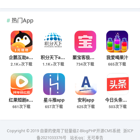
热门App
企鹅互助app
积分天下app
聚宝客极速版
我爱喝果汁
2.1K+次下载
1.1K+次下载
734次下载
665次下载
红果短剧app
星斗推app
安利app
今日头条极速版下载
661次下载
657次下载
625次下载
503次下载
Copyright © 2019 自豪的使用了轻量级Z-BlogPHP开源CMS系统
浙ICP
备2021033376号
站长qq：无可奉告