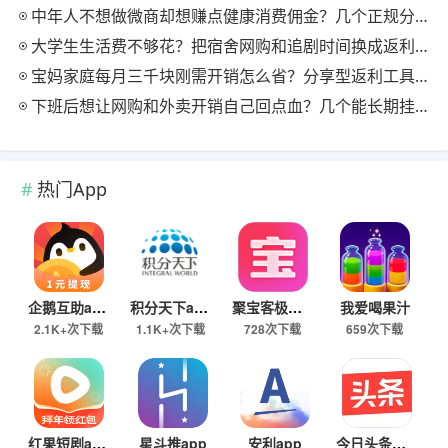
中年人不想做微商却想赚点健康消费佣金？几个正规分享式返利平台排位
大学生生活费不够花？把宿舍网购和追剧时间换成返利零钱的方法
宝妈家庭每月三千块刚需开销怎么省？分享型返利工具这样搭最舒服
下班后想让网购和外卖开销自己回点血？几个能长期挂机的返利入口实测
热门App
企鹅互助app
积分天下app
聚宝客极速版
我爱喝果汁
2.1K+次下载
1.1K+次下载
728次下载
659次下载
红果短剧app
星斗推app
安利app
今日头条极速版下载