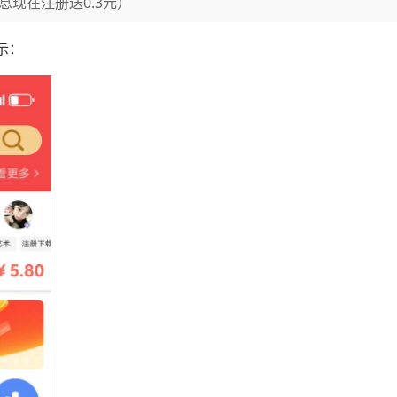
息现在注册送0.3元）
示：