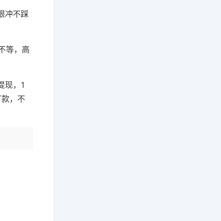
眼冲不踩
元不等，高
提现，1
打款，不