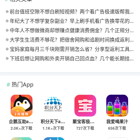
前台值班空隙不想白刷短视频？两个看广告极速版帮我月回血三百块
年纪大了不想学复杂副业？早上刷手机看广告换零花的两个极速版用法
中年人不想做微商却想赚点健康消费佣金？几个正规分享式返利平台排位
大学生生活费不够花？把宿舍网购和追剧时间换成返利零钱的方法
宝妈家庭每月三千块刚需开销怎么省？分享型返利工具这样搭最舒服
下班后想让网购和外卖开销自己回点血？几个能长期挂机的返利入口实测
热门App
企鹅互助app
积分天下app
聚宝客极速版
我爱喝果汁
2.0K+次下载
1.1K+次下载
727次下载
656次下载