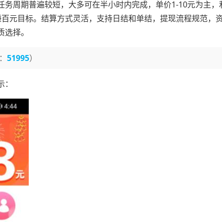
务周期普遍较短，大多可在半小时内完成，单价1-10元为主，
日赚百元目标。结算方式灵活，支持日结和单结，提现流程规范，
质选择。
：
51995
）
示：