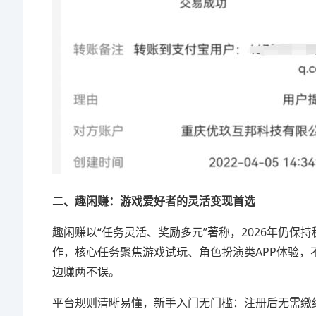
二、趣闲赚：游戏爱好者的灵活变现首选
趣闲赚以“任务灵活、奖励多元”著称，2026年仍
作，核心任务聚焦游戏试玩、角色扮演类APP体验
边赚两不误。
平台规则清晰易懂，新手入门无门槛：注册后无需缴