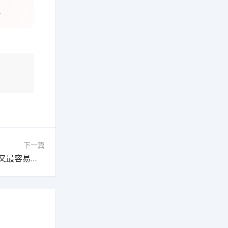
4
下一篇
排名第一的赚钱软件，这款软件目前是收益最高又最容易赚钱的