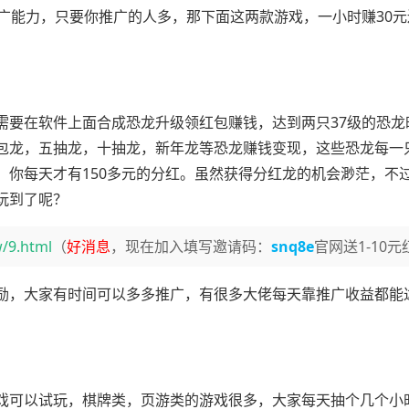
广能力，只要你推广的人多，那下面这两款游戏，一小时赚30元
需要在软件上面合成恐龙升级领红包赚钱，达到两只37级的恐龙
包龙，五抽龙，十抽龙，新年龙等恐龙赚钱变现，这些恐龙每一
，你每天才有150多元的分红。虽然获得分红龙的机会渺茫，不
玩到了呢？
w/9.html
（
好消息
，现在加入填写邀请码：
snq8e
官网送1-10
励，大家有时间可以多多推广，有很多大佬每天靠推广收益都能
戏可以试玩，棋牌类，页游类的游戏很多，大家每天抽个几个小