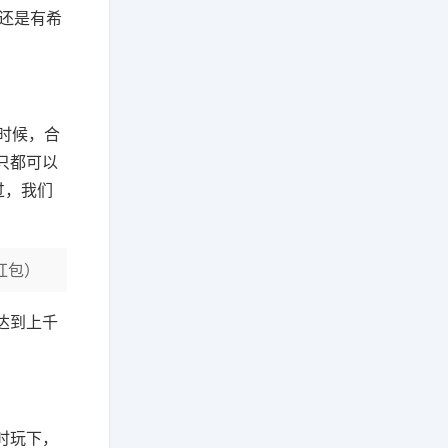
还是有希
时候，合
只都可以
过，我们
元红包）
达到上千
时玩下，