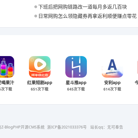
下班后把网购链路改一道每月多返几百块
日常网购怎么领隐藏券再拿返利顺便赚点零花
爱喝果汁
红果短剧app
星斗推app
安利app
55次下载
651次下载
645次下载
614次下载
级Z-BlogPHP开源CMS系统
浙ICP备2021033376号
站长qq：无可奉告