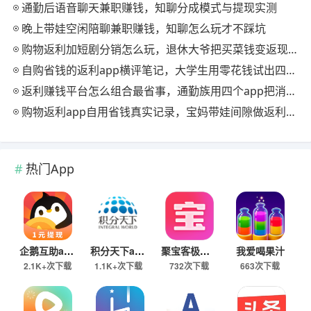
通勤后语音聊天兼职赚钱，知聊分成模式与提现实测
晚上带娃空闲陪聊兼职赚钱，知聊怎么玩才不踩坑
购物返利加短剧分销怎么玩，退休大爷把买菜钱变返现的慢节奏法
自购省钱的返利app横评笔记，大学生用零花钱试出四款能提现的
返利赚钱平台怎么组合最省事，通勤族用四个app把消费变现金流
购物返利app自用省钱真实记录，宝妈带娃间隙做返利赚钱的日常
热门App
企鹅互助app
积分天下app
聚宝客极速版
我爱喝果汁
2.1K+次下载
1.1K+次下载
732次下载
663次下载