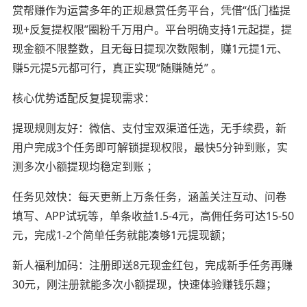
赏帮赚作为运营多年的正规悬赏任务平台，凭借“低门槛提
现+反复提权限”圈粉千万用户。平台明确支持1元起提，提
现金额不限整数，且无每日提现次数限制，赚1元提1元、
赚5元提5元都可行，真正实现“随赚随兑” 。
核心优势适配反复提现需求：
提现规则友好：微信、支付宝双渠道任选，无手续费，新
用户完成3个任务即可解锁提现权限，最快5分钟到账，实
测多次小额提现均稳定到账 ；
任务见效快：每天更新上万条任务，涵盖关注互动、问卷
填写、APP试玩等，单条收益1.5-4元，高佣任务可达15-50
元，完成1-2个简单任务就能凑够1元提现额；
新人福利加码：注册即送8元现金红包，完成新手任务再赚
30元，刚注册就能多次小额提现，快速体验赚钱乐趣；