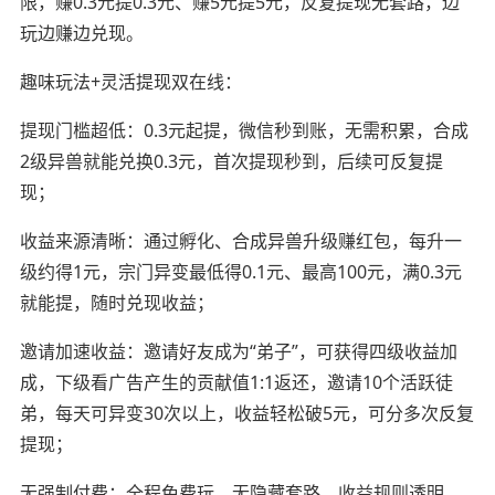
限，赚0.3元提0.3元、赚5元提5元，反复提现无套路，边
玩边赚边兑现。
趣味玩法+灵活提现双在线：
提现门槛超低：0.3元起提，微信秒到账，无需积累，合成
2级异兽就能兑换0.3元，首次提现秒到，后续可反复提
现；
收益来源清晰：通过孵化、合成异兽升级赚红包，每升一
级约得1元，宗门异变最低得0.1元、最高100元，满0.3元
就能提，随时兑现收益；
邀请加速收益：邀请好友成为“弟子”，可获得四级收益加
成，下级看广告产生的贡献值1:1返还，邀请10个活跃徒
弟，每天可异变30次以上，收益轻松破5元，可分多次反复
提现；
无强制付费：全程免费玩，无隐藏套路，收益规则透明，