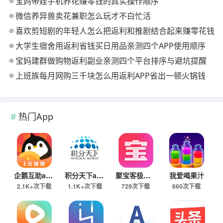
宝妈带娃手机养花赚零钱的真实操作顺序
微信养异兽卖花兼职怎么玩才不白忙活
喜欢剪短剧的年轻人怎么把返利和推剧结合起来赚零花钱
大学生宿舍用返利省钱买日用品亲测四个APP使用顺序
宝妈建群做购物返利副业亲测四个平台排序与避坑提醒
上班族每月网购三千块怎么用返利APP省出一顿火锅钱
热门App
企鹅互助app
积分天下app
聚宝客极速版
我爱喝果汁
2.1K+次下载
1.1K+次下载
729次下载
660次下载