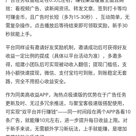
广告任务收益稳定在0.5元左右，赚钱渠道覆盖全面且高
效：看视频广告、读新闻资讯、转发文章、签到打卡等均
可赚金币，且广告时长短（多为15-30秒）、互动简单，无
需复杂操作，点击播放后等待结束即可领取奖励，新手30
秒就能上手。
平台同样设有邀请好友奖励机制，邀请成功后可获得好友
收益一定比例的提成（具体以平台活动为准），多邀多
得，组建小团队后可实现被动收入翻倍；提现门槛低，支
持小额快速提现，微信、支付宝均可到账，到账稳定无套
路，完全不用担心收益安全。
作为同类高收益APP，淘热点极速版的优势在于广告任务
更新及时、无过多冗余推送，与聚宝客极速版搭配使用，
可实现“双平台并行赚钱”——同一时间段在两个APP各看10
条广告，就能赚10元左右，进一步提升每日收益上限。对
于新手来说，无需额外学习新玩法，上手就能赚，是增加