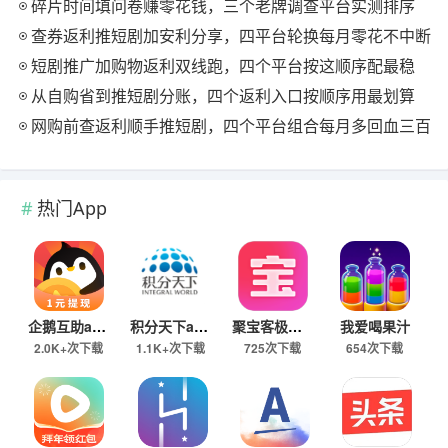
碎片时间填问卷赚零花钱，三个老牌调查平台实测排序
查券返利推短剧加安利分享，四平台轮换每月零花不中断
短剧推广加购物返利双线跑，四个平台按这顺序配最稳
从自购省到推短剧分账，四个返利入口按顺序用最划算
网购前查返利顺手推短剧，四个平台组合每月多回血三百
热门App
企鹅互助app
积分天下app
聚宝客极速版
我爱喝果汁
2.0K+次下载
1.1K+次下载
725次下载
654次下载