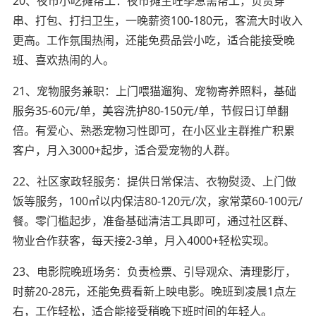
20、夜市小吃摊帮工：夜市摊主旺季急需帮工，负责穿
串、打包、打扫卫生，一晚薪资100-180元，客流大时收入
更高。工作氛围热闹，还能免费品尝小吃，适合能接受晚
班、喜欢热闹的人。
21、宠物服务兼职：上门喂猫遛狗、宠物寄养照料，基础
服务35-60元/单，美容洗护80-150元/单，节假日订单翻
倍。有爱心、熟悉宠物习性即可，在小区业主群推广积累
客户，月入3000+起步，适合爱宠物的人群。
22、社区家政轻服务：提供日常保洁、衣物熨烫、上门做
饭等服务，100㎡以内保洁80-120元/次，家常菜60-100元/
餐。零门槛起步，准备基础清洁工具即可，通过社区群、
物业合作获客，每天接2-3单，月入4000+轻松实现。
23、电影院晚班场务：负责检票、引导观众、清理影厅，
时薪20-28元，还能免费看新上映电影。晚班到凌晨1点左
右，工作轻松，适合能接受稍晚下班时间的年轻人。