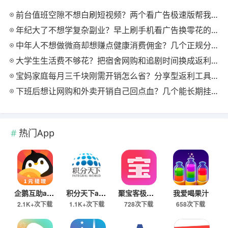
前台值班空隙不想白刷短视频？两个看广告极速版帮我月回血三百块
年纪大了不想学复杂副业？早上刷手机看广告换零花的两个极速版用法
中年人不想做微商却想赚点健康消费佣金？几个正规分享式返利平台排位
大学生生活费不够花？把宿舍网购和追剧时间换成返利零钱的方法
宝妈家庭每月三千块刚需开销怎么省？分享型返利工具这样搭最舒服
下班后想让网购和外卖开销自己回点血？几个能长期挂机的返利入口实测
热门App
企鹅互助app
积分天下app
聚宝客极速版
我爱喝果汁
2.1K+次下载
1.1K+次下载
728次下载
658次下载