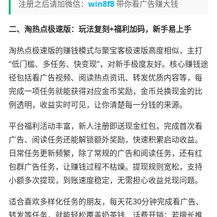
注册之后请加微信：
win8f8
带你看广告赚大钱
二、淘热点极速版：玩法复刻+福利加码，新手易上手
淘热点极速版的赚钱模式与聚宝客极速版高度相似，主打
“低门槛、多任务、快变现”，对新手极度友好。核心赚钱途
径包括看广告视频、阅读热点资讯、转发优质内容等，每
完成一项任务就能获得对应金币奖励，金币兑换现金的比
例透明，收益实时可见，让你清楚每一分钱的来源。
平台福利活动丰富，新人注册即送现金红包，完成首次看
广告、阅读任务还能解锁额外奖励，快速积累启动收益。
日常任务更新频繁，除了常规的广告和阅读任务，还有红
包群广告任务，让赚钱过程不枯燥。提现规则宽松，支持
小额多次提现，到账速度稳定，无需担心收益兑现问题。
适合喜欢多样化任务的朋友，每天花30分钟完成看广告、
转发等任务，就能轻松覆盖奶茶钱、话费开销；若擅长推